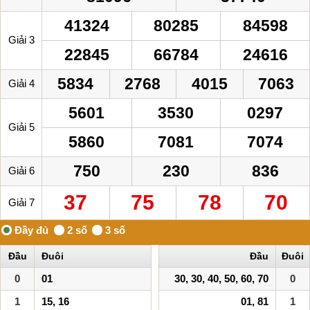
41324
80285
84598
Giải 3
22845
66784
24616
5834
2768
4015
7063
Giải 4
5601
3530
0297
Giải 5
5860
7081
7074
750
230
836
Giải 6
37
75
78
70
Giải 7
Đầu
Đuôi
Đầu
Đuôi
0
01
30, 30, 40, 50, 60, 70
0
1
15, 16
01, 81
1