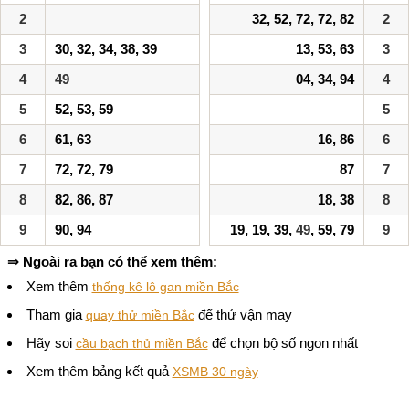
2
32, 52, 72, 72, 82
2
3
30, 32, 34, 38, 39
13, 53, 63
3
4
49
04, 34, 94
4
5
52, 53, 59
5
6
61, 63
16, 86
6
7
72, 72, 79
87
7
8
82, 86, 87
18, 38
8
9
90, 94
19, 19, 39,
49
, 59, 79
9
⇒ Ngoài ra bạn có thể xem thêm:
Xem thêm
thống kê lô gan miền Bắc
Tham gia
để thử vận may
quay thử miền Bắc
Hãy soi
để chọn bộ số ngon nhất
cầu bạch thủ miền Bắc
Xem thêm bảng kết quả
XSMB 30 ngày