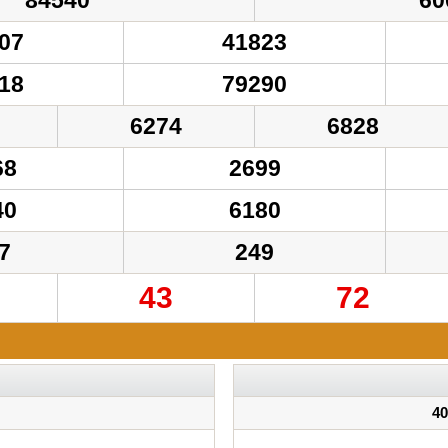
84540
60
07
41823
18
79290
6274
6828
68
2699
40
6180
7
249
43
72
40