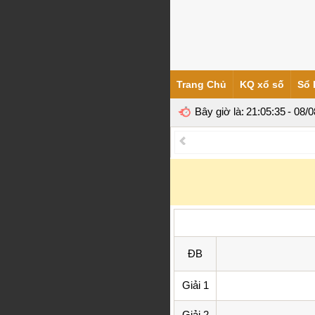
Trang Chủ
KQ xổ số
Sổ
Bây giờ là:
21:05:35
- 08/
ĐB
Giải 1
Giải 2