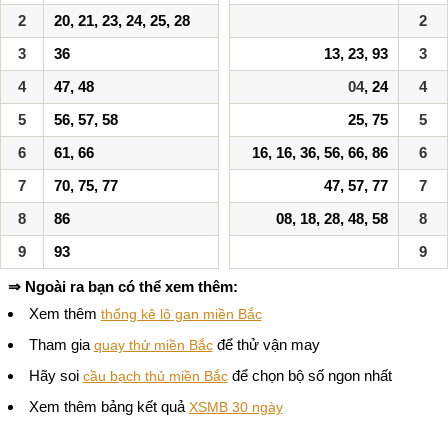
2
20, 21, 23, 24, 25, 28
2
3
36
13, 23, 93
3
4
47, 48
04
, 24
4
5
56, 57, 58
25, 75
5
6
61, 66
16, 16, 36, 56, 66, 86
6
7
70, 75, 77
47, 57, 77
7
8
86
08, 18, 28, 48, 58
8
9
93
9
⇒ Ngoài ra bạn có thể xem thêm:
Xem thêm
thống kê lô gan miền Bắc
Tham gia
để thử vận may
quay thử miền Bắc
Hãy soi
để chọn bộ số ngon nhất
cầu bạch thủ miền Bắc
Xem thêm bảng kết quả
XSMB 30 ngày