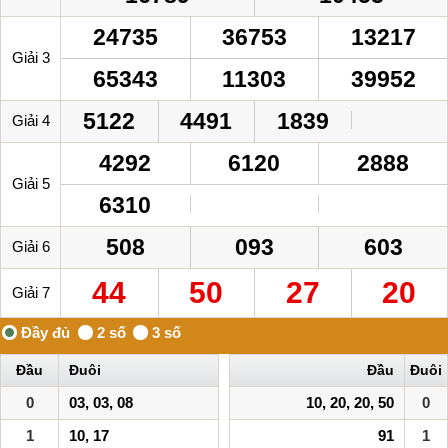
24735
36753
13217
Giải 3
65343
11303
39952
5122
4491
1839
Giải 4
4292
6120
2888
Giải 5
6310
508
093
603
Giải 6
44
50
27
20
Giải 7
Đầu
Đuôi
Đầu
Đuôi
0
03, 03, 08
10, 20, 20, 50
0
1
10, 17
91
1