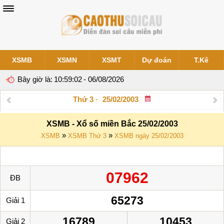
XSMB
XSMN
XSMT
Dự đoán
T.Kê
Bây giờ là:
10:59:02
- 06/08/2026
Thứ 3
-
XSMB - Xổ số miền Bắc 25/02/2003
»
»
XSMB
XSMB Thứ 3
XSMB ngày 25/02/2003
07962
ĐB
65273
Giải 1
16789
10453
Giải 2