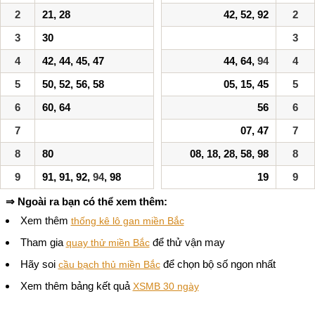
2
21, 28
42, 52, 92
2
3
30
3
4
42, 44, 45, 47
44, 64,
94
4
5
50, 52, 56, 58
05, 15, 45
5
6
60, 64
56
6
7
07, 47
7
8
80
08, 18, 28, 58, 98
8
9
91, 91, 92,
94
, 98
19
9
⇒ Ngoài ra bạn có thể xem thêm:
Xem thêm
thống kê lô gan miền Bắc
Tham gia
để thử vận may
quay thử miền Bắc
Hãy soi
để chọn bộ số ngon nhất
cầu bạch thủ miền Bắc
Xem thêm bảng kết quả
XSMB 30 ngày