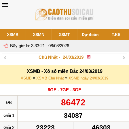
XSMB
XSMN
XSMT
Dự đoán
T.Kê
Bây giờ là:
3:33:21
- 08/08/2026
Chủ Nhật
-
XSMB - Xổ số miền Bắc 24/03/2019
»
»
XSMB
XSMB Chủ Nhật
XSMB ngày 24/03/2019
9GE - 7GE - 3GE
86472
ĐB
34087
Giải 1
23223
46303
Giải 2