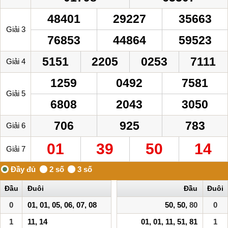
48401
29227
35663
Giải 3
76853
44864
59523
5151
2205
0253
7111
Giải 4
1259
0492
7581
Giải 5
6808
2043
3050
706
925
783
Giải 6
01
39
50
14
Giải 7
Đầu
Đuôi
Đầu
Đuôi
0
01, 01, 05, 06, 07, 08
50, 50,
80
0
1
11, 14
01, 01, 11, 51, 81
1