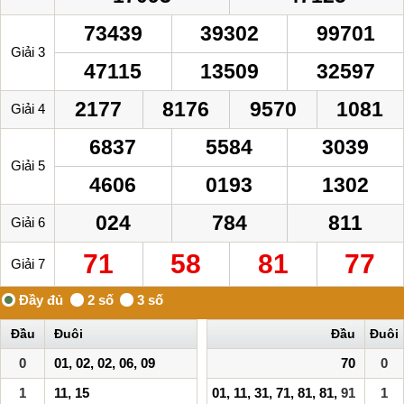
73439
39302
99701
Giải 3
47115
13509
32597
2177
8176
9570
1081
Giải 4
6837
5584
3039
Giải 5
4606
0193
1302
024
784
811
Giải 6
71
58
81
77
Giải 7
Đầu
Đuôi
Đầu
Đuôi
0
01, 02, 02, 06, 09
70
0
1
11, 15
01, 11, 31, 71, 81, 81,
91
1