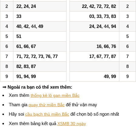
2
22, 24, 24
22, 42, 72, 72, 82
2
3
33
03, 33, 73, 83
3
4
40, 42,
44
, 49
24, 24,
44
, 94
4
5
51
5
6
61, 66, 67
16, 66, 76
6
7
71, 72, 72, 73, 76, 77
17, 67, 77, 87
7
8
82, 83, 87
8
9
91, 94, 99
49, 99
9
⇒ Ngoài ra bạn có thể xem thêm:
Xem thêm
thống kê lô gan miền Bắc
Tham gia
để thử vận may
quay thử miền Bắc
Hãy soi
để chọn bộ số ngon nhất
cầu bạch thủ miền Bắc
Xem thêm bảng kết quả
XSMB 30 ngày