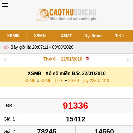
XSMB
XSMN
XSMT
Dự đoán
T.Kê
Bây giờ là:
20:07:11
- 09/08/2026
Thứ 6
-
XSMB - Xổ số miền Bắc 22/01/2010
»
»
XSMB
XSMB Thứ 6
XSMB ngày 22/01/2010
91336
ĐB
15412
Giải 1
78245
14560
Giải 2