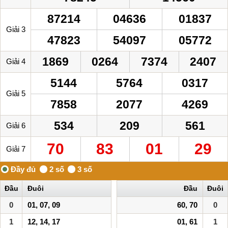
87214
04636
01837
Giải 3
47823
54097
05772
1869
0264
7374
2407
Giải 4
5144
5764
0317
Giải 5
7858
2077
4269
534
209
561
Giải 6
70
83
01
29
Giải 7
Đầu
Đuôi
Đầu
Đuôi
0
01, 07, 09
60, 70
0
1
12, 14, 17
01, 61
1