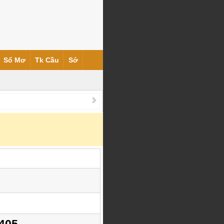
Sổ Mơ
Tk Cầu
Sớ