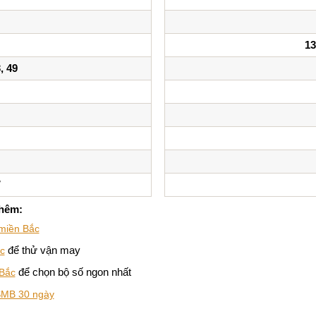
13
3, 49
7
thêm:
 miền Bắc
để thử vận may
c
để chọn bộ số ngon nhất
 Bắc
MB 30 ngày