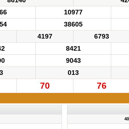
86140
42
66
10977
54
38605
4197
6793
42
8421
90
9043
3
013
70
76
40