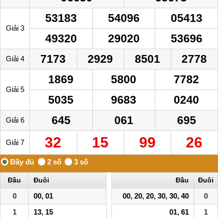
53183
54096
05413
Giải 3
49320
29020
53696
7173
2929
8501
2778
Giải 4
1869
5800
7782
Giải 5
5035
9683
0240
645
061
695
Giải 6
32
15
99
26
Giải 7
Đầu
Đuôi
Đầu
Đuôi
0
00, 01
00, 20, 20, 30, 30, 40
0
1
13, 15
01, 61
1