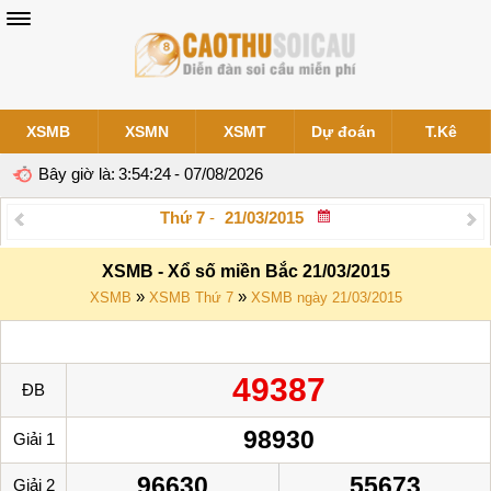
XSMB
XSMN
XSMT
Dự đoán
T.Kê
Bây giờ là:
3:54:24
- 07/08/2026
Thứ 7
-
XSMB - Xổ số miền Bắc 21/03/2015
»
»
XSMB
XSMB Thứ 7
XSMB ngày 21/03/2015
49387
ĐB
98930
Giải 1
96630
55673
Giải 2