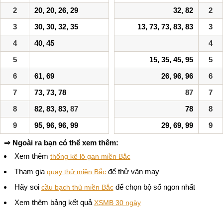
2
20, 20, 26, 29
32, 82
2
3
30, 30, 32, 35
13, 73, 73, 83, 83
3
4
40, 45
4
5
15, 35, 45, 95
5
6
61, 69
26, 96, 96
6
7
73, 73, 78
87
7
8
82, 83, 83,
87
78
8
9
95, 96, 96, 99
29, 69, 99
9
⇒ Ngoài ra bạn có thể xem thêm:
Xem thêm
thống kê lô gan miền Bắc
Tham gia
để thử vận may
quay thử miền Bắc
Hãy soi
để chọn bộ số ngon nhất
cầu bạch thủ miền Bắc
Xem thêm bảng kết quả
XSMB 30 ngày