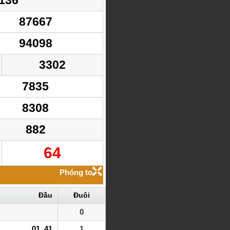
136
87667
94098
3302
7835
8308
882
64
Đầu
Đuôi
0
01, 41
1