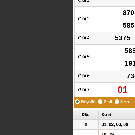
870
Giải 3
585
5375
Giải 4
58
Giải 5
19
73
Giải 6
01
Giải 7
Đầu
Đuôi
0
01, 02, 06, 08
1
18, 19