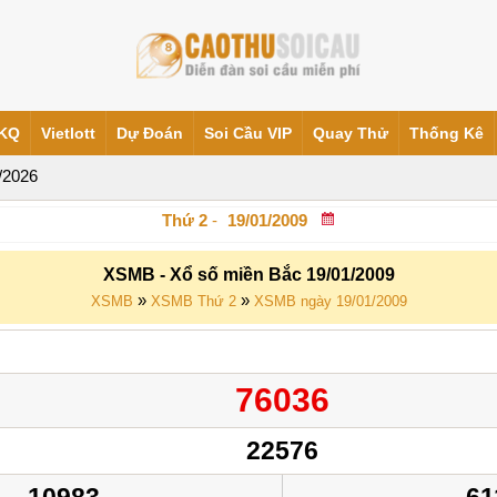
 KQ
Vietlott
Dự Đoán
Soi Cầu VIP
Quay Thử
Thống Kê
8/2026
Thứ 2
-
XSMB - Xổ số miền Bắc 19/01/2009
»
»
XSMB
XSMB Thứ 2
XSMB ngày 19/01/2009
76036
22576