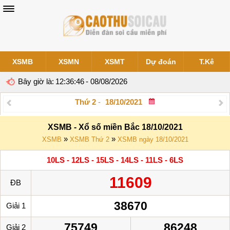
XSMB
XSMN
XSMT
Dự đoán
T.Kê
Bây giờ là:
12:36:46
- 08/08/2026
Thứ 2
-
XSMB - Xổ số miền Bắc 18/10/2021
»
»
XSMB
XSMB Thứ 2
XSMB ngày 18/10/2021
10LS - 12LS - 15LS - 14LS - 11LS - 6LS
11609
ĐB
38670
Giải 1
75749
86248
Giải 2