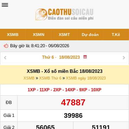
XSMB
XSMN
XSMT
Dự đoán
T.Kê
Bây giờ là:
8:41:20
- 06/08/2026
Thứ 6
-
XSMB - Xổ số miền Bắc 18/08/2023
»
»
XSMB
XSMB Thứ 6
XSMB ngày 18/08/2023
1XP - 11XP - 2XP - 14XP - 9XP - 10XP
47887
ĐB
39986
Giải 1
56065
51191
Giải 2