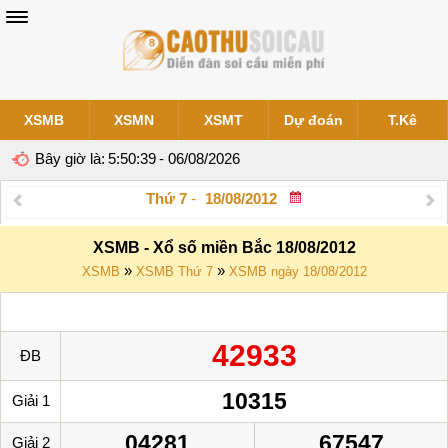
XSMB
XSMN
XSMT
Dự đoán
T.Kê
Bây giờ là:
5:50:39
- 06/08/2026
Thứ 7
-
XSMB - Xổ số miền Bắc 18/08/2012
»
»
XSMB
XSMB Thứ 7
XSMB ngày 18/08/2012
42933
ĐB
10315
Giải 1
04281
67547
Giải 2