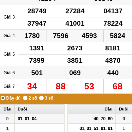
28749
27284
04137
Giải 3
37947
41001
78224
1780
7596
4593
5824
Giải 4
1391
2673
8181
Giải 5
7399
3851
4870
501
069
440
Giải 6
34
88
53
68
Giải 7
Đầu
Đuôi
Đầu
Đuôi
0
01, 01, 04
40, 70, 80
0
1
01, 01, 51, 81, 91
1