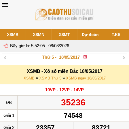
XSMB
XSMN
XSMT
Dự đoán
T.Kê
Bây giờ là:
5:52:05
- 08/08/2026
Thứ 5
-
XSMB - Xổ số miền Bắc 18/05/2017
»
»
XSMB
XSMB Thứ 5
XSMB ngày 18/05/2017
10VP - 12VP - 14VP
35236
ĐB
74548
Giải 1
23357
83721
Giải 2