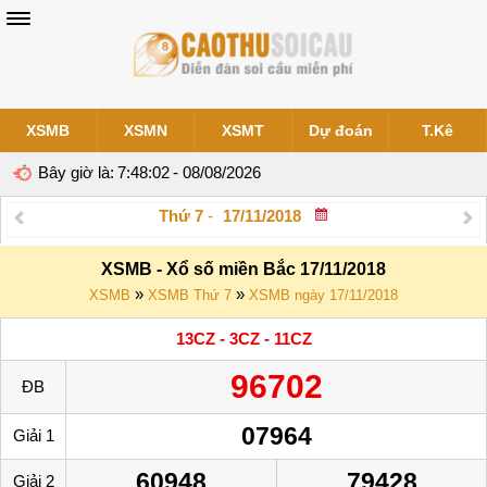
XSMB
XSMN
XSMT
Dự đoán
T.Kê
Bây giờ là:
7:48:02
- 08/08/2026
Thứ 7
-
XSMB - Xổ số miền Bắc 17/11/2018
»
»
XSMB
XSMB Thứ 7
XSMB ngày 17/11/2018
13CZ - 3CZ - 11CZ
96702
ĐB
07964
Giải 1
60948
79428
Giải 2