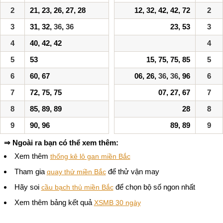
2
21, 23, 26, 27, 28
12, 32, 42, 42, 72
2
3
31, 32,
36
,
36
23, 53
3
4
40, 42, 42
4
5
53
15, 75, 75, 85
5
6
60, 67
06, 26,
36
,
36
, 96
6
7
72, 75, 75
07, 27, 67
7
8
85, 89, 89
28
8
9
90, 96
89, 89
9
⇒ Ngoài ra bạn có thể xem thêm:
Xem thêm
thống kê lô gan miền Bắc
Tham gia
để thử vận may
quay thử miền Bắc
Hãy soi
để chọn bộ số ngon nhất
cầu bạch thủ miền Bắc
Xem thêm bảng kết quả
XSMB 30 ngày