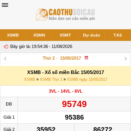
XSMB
XSMN
XSMT
Dự đoán
T.Kê
Bây giờ là:
19:54:36
- 11/08/2026
Thứ 2
-
XSMB - Xổ số miền Bắc 15/05/2017
»
»
XSMB
XSMB Thứ 2
XSMB ngày 15/05/2017
3VL - 14VL - 6VL
95749
ĐB
95386
Giải 1
35952
86272
Giải 2