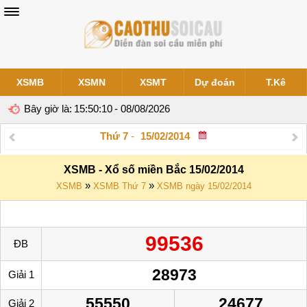
XSMB
XSMN
XSMT
Dự đoán
T.Kê
Bây giờ là:
15:50:10
- 08/08/2026
Thứ 7
-
XSMB - Xổ số miền Bắc 15/02/2014
»
»
XSMB
XSMB Thứ 7
XSMB ngày 15/02/2014
99536
ĐB
28973
Giải 1
55550
24677
Giải 2