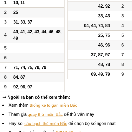
1
10, 11
42, 92
2
2
25
33, 43
3
3
31, 33, 37
04, 44, 74, 84
4
40, 41, 42, 43, 44, 46, 48,
4
25,
75
5
49
46, 96
6
5
37, 87, 97
7
6
48, 78
8
7
71, 74,
75
, 78, 79
09, 49, 79
9
8
84, 87
9
92, 96, 97
⇒ Ngoài ra bạn có thể xem thêm:
Xem thêm
thống kê lô gan miền Bắc
Tham gia
để thử vận may
quay thử miền Bắc
Hãy soi
để chọn bộ số ngon nhất
cầu bạch thủ miền Bắc