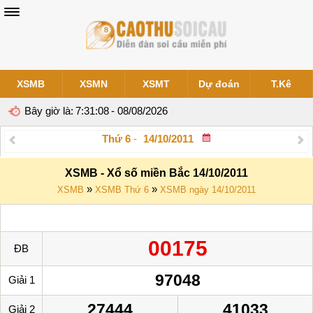
XSMB
XSMN
XSMT
Dự đoán
T.Kê
Bây giờ là:
7:31:08
- 08/08/2026
Thứ 6
-
XSMB - Xổ số miền Bắc 14/10/2011
»
»
XSMB
XSMB Thứ 6
XSMB ngày 14/10/2011
00175
ĐB
97048
Giải 1
27444
41033
Giải 2