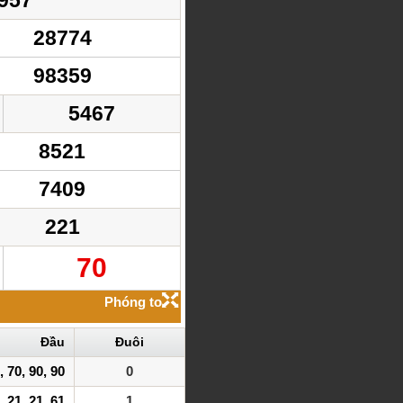
957
28774
98359
5467
8521
7409
221
70
Đầu
Đuôi
, 70, 90, 90
0
, 21, 21, 61
1