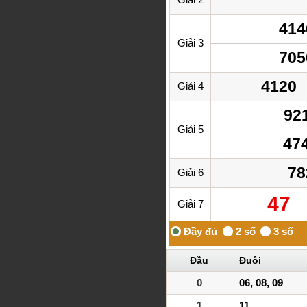
414
Giải 3
705
4120
Giải 4
92
Giải 5
47
78
Giải 6
47
Giải 7
Đầu
Đuôi
0
06, 08, 09
1
11