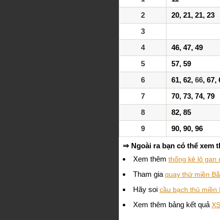
2
20, 21, 21, 23
3
4
46, 47, 49
5
57, 59
6
61, 62,
66
, 67,
7
70, 73, 74, 79
8
82, 85
9
90, 90, 96
⇒ Ngoài ra bạn có thể xem 
Xem thêm
thống kê lô gan
Tham gia
quay thử miền Bắ
Hãy soi
cầu bạch thủ miền
Xem thêm bảng kết quả
XS