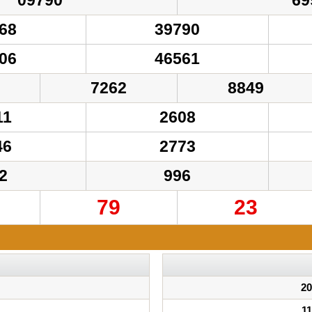
09790
69
68
39790
06
46561
7262
8849
11
2608
46
2773
2
996
79
23
20
11