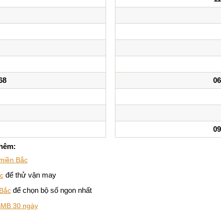
 68
06
09
thêm:
 miền Bắc
để thử vận may
c
để chọn bộ số ngon nhất
 Bắc
MB 30 ngày