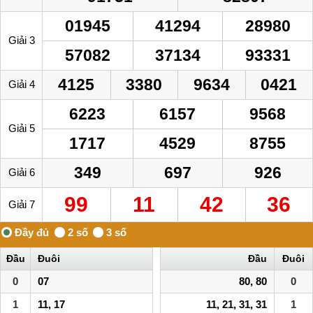
01945
41294
28980
Giải 3
57082
37134
93331
4125
3380
9634
0421
Giải 4
6223
6157
9568
Giải 5
1717
4529
8755
349
697
926
Giải 6
99
11
42
36
Giải 7
Đầu
Đuôi
Đầu
Đuôi
0
07
80, 80
0
1
11, 17
11, 21, 31, 31
1