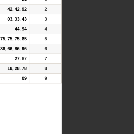
42, 42, 92
2
03, 33, 43
3
44, 94
4
 75, 75, 75, 85
5
 36, 66, 86, 96
6
27,
87
7
18, 28, 78
8
09
9