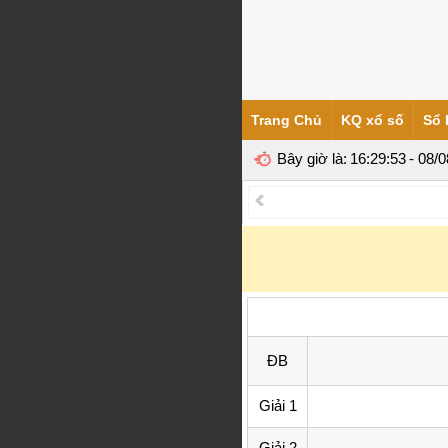
Trang Chủ
KQ xổ số
Sổ
Bây giờ là:
16:29:53
- 08/
ĐB
Giải 1
Giải 2