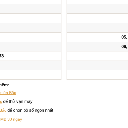
05,
06,
 78
thêm:
 miền Bắc
để thử vận may
c
để chọn bộ số ngon nhất
 Bắc
MB 30 ngày