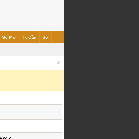
Sổ Mơ
Tk Cầu
Sớ