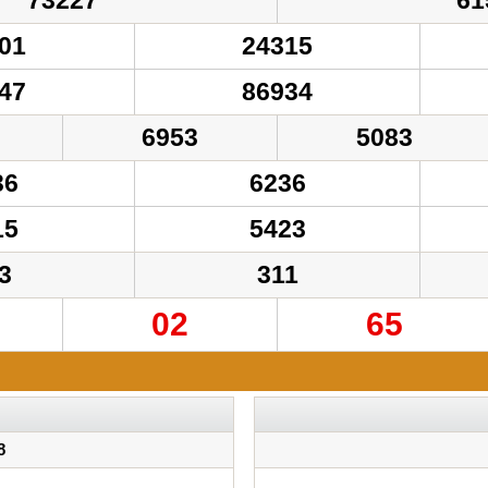
73227
61
01
24315
47
86934
6953
5083
36
6236
15
5423
3
311
02
65
8