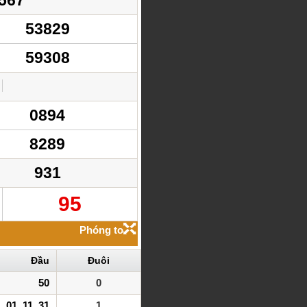
567
53829
59308
0894
8289
931
95
Đầu
Đuôi
50
0
01, 11, 31
1