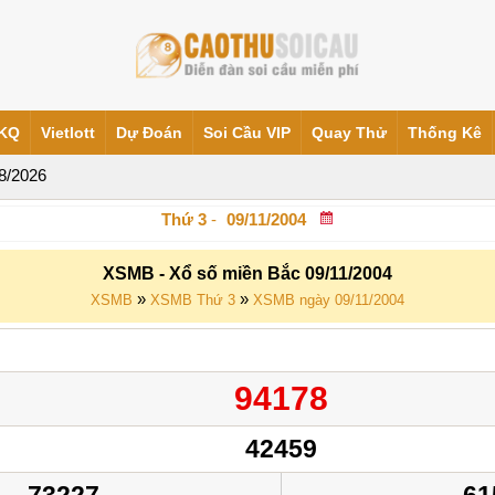
 KQ
Vietlott
Dự Đoán
Soi Cầu VIP
Quay Thử
Thống Kê
08/2026
Thứ 3
-
XSMB - Xổ số miền Bắc 09/11/2004
»
»
XSMB
XSMB Thứ 3
XSMB ngày 09/11/2004
94178
42459