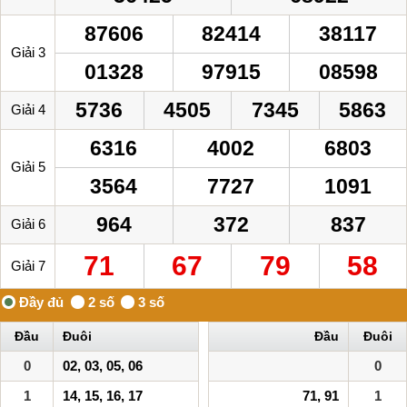
87606
82414
38117
Giải 3
01328
97915
08598
5736
4505
7345
5863
Giải 4
6316
4002
6803
Giải 5
3564
7727
1091
964
372
837
Giải 6
71
67
79
58
Giải 7
Đầu
Đuôi
Đầu
Đuôi
0
02, 03, 05, 06
0
1
14, 15, 16, 17
71, 91
1