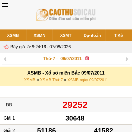
XSMB
XSMN
XSMT
Dự đoán
T.Kê
Bây giờ là:
9:24:16
- 07/08/2026
Thứ 7
-
XSMB - Xổ số miền Bắc 09/07/2011
»
»
XSMB
XSMB Thứ 7
XSMB ngày 09/07/2011
29252
ĐB
30648
Giải 1
51186
41582
Giải 2