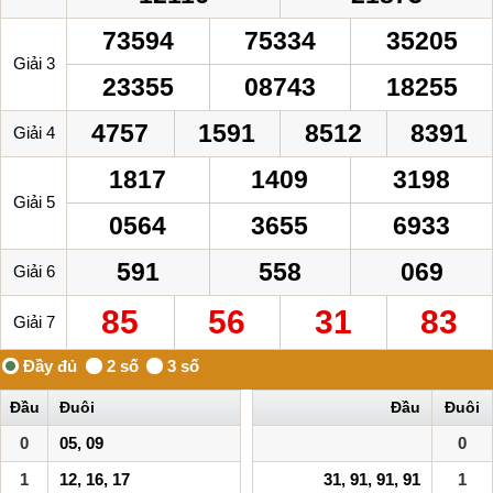
73594
75334
35205
Giải 3
23355
08743
18255
4757
1591
8512
8391
Giải 4
1817
1409
3198
Giải 5
0564
3655
6933
591
558
069
Giải 6
85
56
31
83
Giải 7
Đầu
Đuôi
Đầu
Đuôi
0
05, 09
0
1
12, 16, 17
31, 91, 91, 91
1