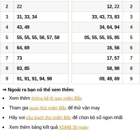
2
22
12,
22
2
3
31, 33, 34
33, 43, 73, 83
3
4
43, 49
34, 64, 94
4
5
55, 55, 55, 56, 57, 58
05, 55, 55, 55, 85
5
6
64, 69
16, 56
6
7
73
17, 57
7
8
83, 85
58, 98
8
9
91, 91, 91, 94, 98
09, 49, 69
9
⇒ Ngoài ra bạn có thể xem thêm:
Xem thêm
thống kê lô gan miền Bắc
Tham gia
để thử vận may
quay thử miền Bắc
Hãy soi
để chọn bộ số ngon nhất
cầu bạch thủ miền Bắc
Xem thêm bảng kết quả
XSMB 30 ngày