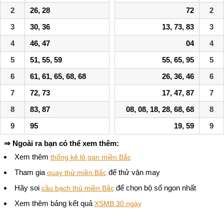
2
26, 28
72
2
3
30, 36
13, 73, 83
3
4
46, 47
04
4
5
51, 55, 59
55, 65, 95
5
6
61, 61, 65, 68, 68
26, 36, 46
6
7
72, 73
17, 47, 87
7
8
83, 87
08, 08, 18, 28, 68, 68
8
9
95
19, 59
9
⇒ Ngoài ra bạn có thể xem thêm:
Xem thêm
thống kê lô gan miền Bắc
Tham gia
để thử vận may
quay thử miền Bắc
Hãy soi
để chọn bộ số ngon nhất
cầu bạch thủ miền Bắc
Xem thêm bảng kết quả
XSMB 30 ngày