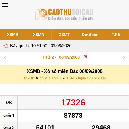
XSMB
XSMN
XSMT
Dự đoán
T.Kê
Bây giờ là:
10:51:50
- 09/08/2026
Thứ 2
-
XSMB - Xổ số miền Bắc 08/09/2008
»
»
XSMB
XSMB Thứ 2
XSMB ngày 08/09/2008
17326
ĐB
87873
Giải 1
54101
29468
Giải 2