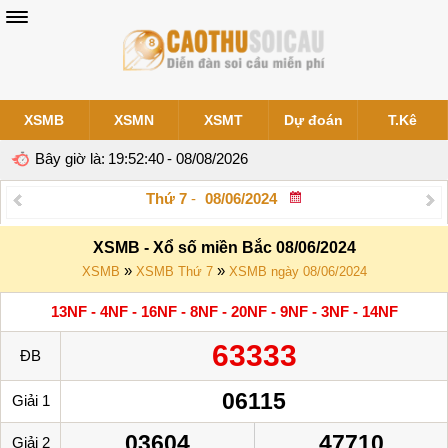
XSMB
XSMN
XSMT
Dự đoán
T.Kê
Bây giờ là:
19:52:40
- 08/08/2026
Thứ 7
-
XSMB - Xổ số miền Bắc 08/06/2024
»
»
XSMB
XSMB Thứ 7
XSMB ngày 08/06/2024
13NF - 4NF - 16NF - 8NF - 20NF - 9NF - 3NF - 14NF
63333
ĐB
06115
Giải 1
03604
47710
Giải 2