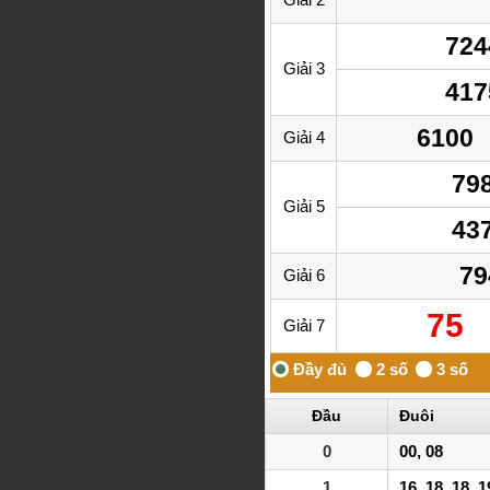
724
Giải 3
417
6100
Giải 4
79
Giải 5
43
79
Giải 6
75
Giải 7
Đầu
Đuôi
0
00, 08
1
16, 18, 18, 1