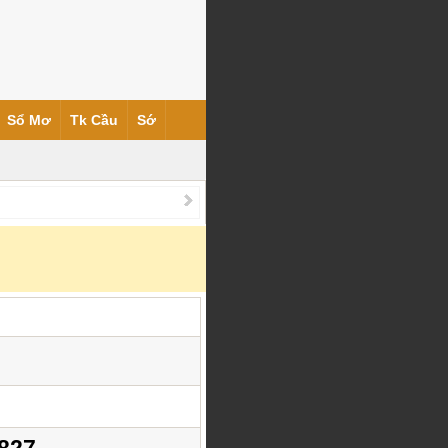
Sổ Mơ
Tk Cầu
Sớ