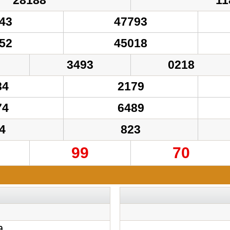
28188
11
43
47793
52
45018
3493
0218
84
2179
74
6489
4
823
99
70
9