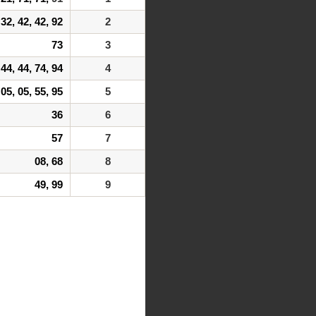
32, 42, 42, 92
2
73
3
 44, 44, 74, 94
4
05, 05, 55, 95
5
36
6
57
7
08, 68
8
49, 99
9