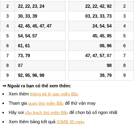
2
22, 22, 23, 24
22, 22, 42, 92
2
3
30, 33, 39
03, 23, 33, 73
3
4
42, 45, 45, 47, 47
24, 54, 54
4
5
54, 54, 57
45, 45, 95
5
6
61, 61
06, 96
6
7
73, 79
47, 47, 57,
87
7
8
87
98
8
9
92, 95, 96, 98
39, 79
9
⇒ Ngoài ra bạn có thể xem thêm:
Xem thêm
thống kê lô gan miền Bắc
Tham gia
để thử vận may
quay thử miền Bắc
Hãy soi
để chọn bộ số ngon nhất
cầu bạch thủ miền Bắc
Xem thêm bảng kết quả
XSMB 30 ngày