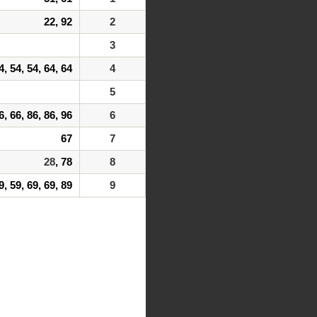
22, 92
2
3
4, 54, 54, 64, 64
4
5
6, 66, 86, 86, 96
6
67
7
28
, 78
8
9, 59, 69, 69, 89
9