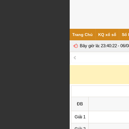
Trang Chủ
KQ xổ số
Sổ
Bây giờ là:
23:40:22
- 06/
ĐB
Giải 1
Giải 2