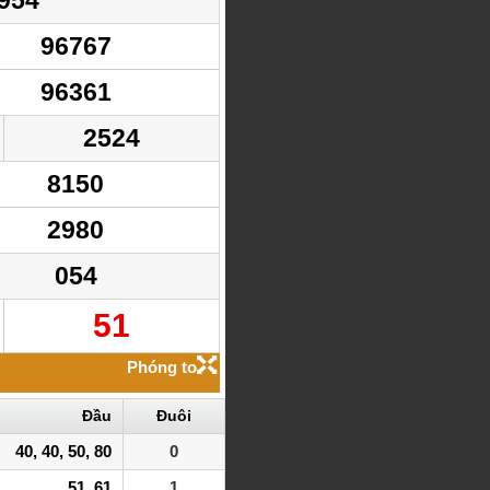
954
96767
96361
2524
8150
2980
054
51
Đầu
Đuôi
40, 40, 50, 80
0
51, 61
1