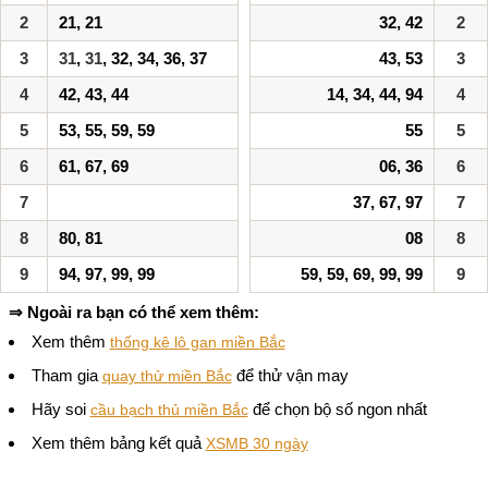
2
21, 21
32, 42
2
3
31
,
31
, 32, 34, 36, 37
43, 53
3
4
42, 43, 44
14, 34, 44, 94
4
5
53, 55, 59, 59
55
5
6
61, 67, 69
06, 36
6
7
37, 67, 97
7
8
80, 81
08
8
9
94, 97, 99, 99
59, 59, 69, 99, 99
9
⇒ Ngoài ra bạn có thể xem thêm:
Xem thêm
thống kê lô gan miền Bắc
Tham gia
để thử vận may
quay thử miền Bắc
Hãy soi
để chọn bộ số ngon nhất
cầu bạch thủ miền Bắc
Xem thêm bảng kết quả
XSMB 30 ngày