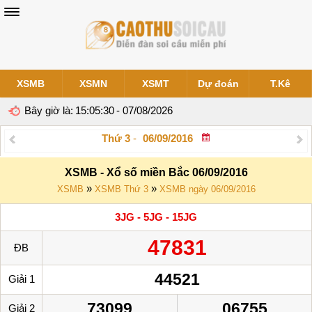
XSMB
XSMN
XSMT
Dự đoán
T.Kê
Bây giờ là:
15:05:30
- 07/08/2026
Thứ 3
-
XSMB - Xổ số miền Bắc 06/09/2016
»
»
XSMB
XSMB Thứ 3
XSMB ngày 06/09/2016
3JG - 5JG - 15JG
47831
ĐB
44521
Giải 1
73099
06755
Giải 2