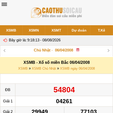
XSMB
XSMN
XSMT
Dự đoán
T.Kê
Bây giờ là:
9:18:13
- 08/08/2026
Chủ Nhật
-
XSMB - Xổ số miền Bắc 06/04/2008
»
»
XSMB
XSMB Chủ Nhật
XSMB ngày 06/04/2008
54804
ĐB
04261
Giải 1
29949
77103
Giải 2