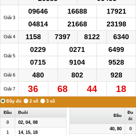
09646
16688
17921
Giải 3
04814
21668
23198
1158
7397
8122
6340
Giải 4
0229
0271
6499
Giải 5
0715
9104
9528
480
802
928
Giải 6
36
68
44
18
Giải 7
Đầu
Đuôi
Đu
Đầu
ôi
0
02, 04, 08
40, 80
0
1
14, 15, 18