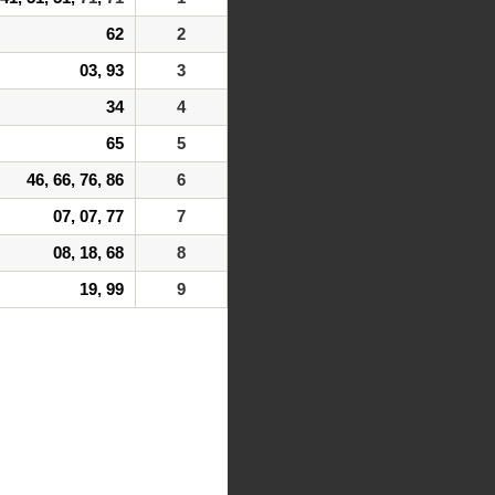
62
2
03, 93
3
34
4
65
5
46, 66, 76, 86
6
07, 07, 77
7
08, 18, 68
8
19, 99
9