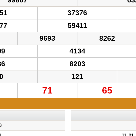
99807
63
51
37376
77
59411
9693
8262
99
4134
86
8203
0
121
71
65
8
9
11, 21,