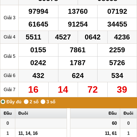
97994
13760
07192
Giải 3
61645
91254
34455
5511
4527
0642
4236
Giải 4
0155
7861
2259
Giải 5
0242
1787
5726
432
624
534
Giải 6
16
14
72
39
Giải 7
Đầu
Đuôi
Đầu
Đuôi
0
60
0
1
11, 14, 16
11, 61
1