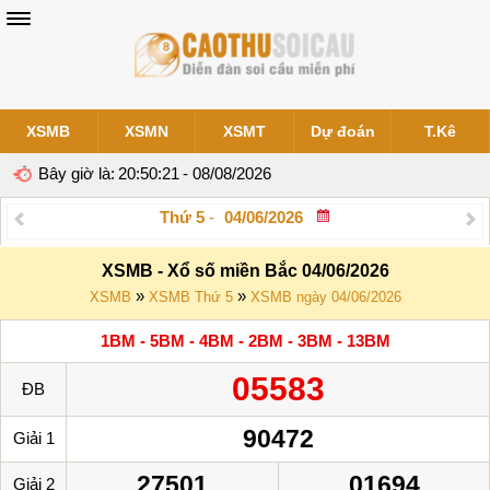
XSMB
XSMN
XSMT
Dự đoán
T.Kê
Bây giờ là:
20:50:21
- 08/08/2026
Thứ 5
-
XSMB - Xổ số miền Bắc 04/06/2026
»
»
XSMB
XSMB Thứ 5
XSMB ngày 04/06/2026
1BM - 5BM - 4BM - 2BM - 3BM - 13BM
05583
ĐB
90472
Giải 1
27501
01694
Giải 2