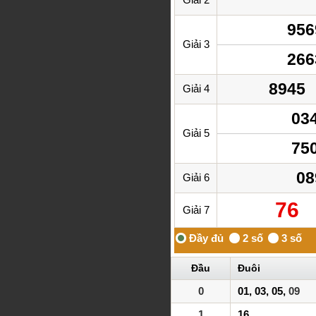
956
Giải 3
266
8945
Giải 4
03
Giải 5
75
08
Giải 6
76
Giải 7
Đầu
Đuôi
0
01, 03, 05,
09
1
16