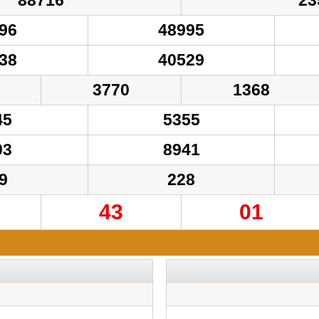
88716
23
96
48995
38
40529
3770
1368
45
5355
03
8941
9
228
43
01