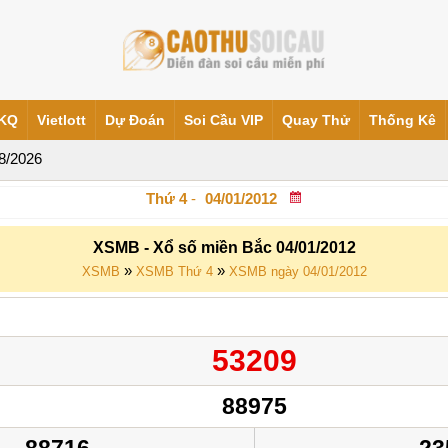
 KQ
Vietlott
Dự Đoán
Soi Cầu VIP
Quay Thử
Thống Kê
08/2026
Thứ 4
-
XSMB - Xổ số miền Bắc 04/01/2012
»
»
XSMB
XSMB Thứ 4
XSMB ngày 04/01/2012
53209
88975