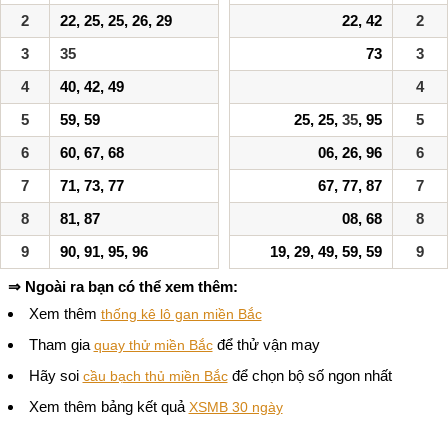
2
22, 25, 25, 26, 29
22, 42
2
3
35
73
3
4
40, 42, 49
4
5
59, 59
25, 25,
35
, 95
5
6
60, 67, 68
06, 26, 96
6
7
71, 73, 77
67, 77, 87
7
8
81, 87
08, 68
8
9
90, 91, 95, 96
19, 29, 49, 59, 59
9
⇒ Ngoài ra bạn có thể xem thêm:
Xem thêm
thống kê lô gan miền Bắc
Tham gia
để thử vận may
quay thử miền Bắc
Hãy soi
để chọn bộ số ngon nhất
cầu bạch thủ miền Bắc
Xem thêm bảng kết quả
XSMB 30 ngày