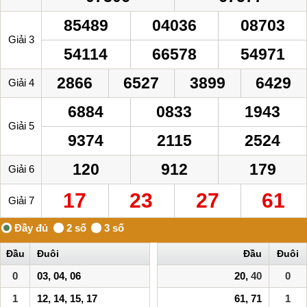
85489
04036
08703
Giải 3
54114
66578
54971
2866
6527
3899
6429
Giải 4
6884
0833
1943
Giải 5
9374
2115
2524
120
912
179
Giải 6
17
23
27
61
Giải 7
Đầu
Đuôi
Đầu
Đuôi
0
03, 04, 06
20,
40
0
1
12, 14, 15, 17
61, 71
1