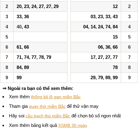
2
20, 23, 24, 27, 27, 29
12
2
3
33, 36
03, 23, 33, 43
3
4
40
, 43
04, 14, 24, 74, 84
4
5
15
5
6
61, 66
06, 36, 66
6
7
71, 74, 77, 78, 79
17, 27, 27, 77
7
8
84, 89
78
8
9
99
29, 79, 89, 99
9
⇒ Ngoài ra bạn có thể xem thêm:
Xem thêm
thống kê lô gan miền Bắc
Tham gia
để thử vận may
quay thử miền Bắc
Hãy soi
để chọn bộ số ngon nhất
cầu bạch thủ miền Bắc
Xem thêm bảng kết quả
XSMB 30 ngày