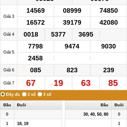
14569
08999
74850
Giải 3
16572
39179
42080
0018
5377
3695
Giải 4
7798
9474
9030
Giải 5
2458
085
823
239
Giải 6
67
19
63
85
Giải 7
Đầu
Đuôi
Đầu
Đuôi
0
30, 40, 50, 80
0
1
18, 19
1