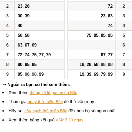
2
23, 28
72
2
3
30, 39
23, 63
3
4
40
74
4
5
50, 58
75, 85, 85, 95
5
6
63, 67, 69
6
7
72, 74, 75, 77, 79
67, 77
7
8
80, 85, 85
18, 28, 58,
98
,
98
8
9
95,
98
,
98
, 99
19, 39, 69, 79, 99
9
⇒ Ngoài ra bạn có thể xem thêm:
Xem thêm
thống kê lô gan miền Bắc
Tham gia
để thử vận may
quay thử miền Bắc
Hãy soi
để chọn bộ số ngon nhất
cầu bạch thủ miền Bắc
Xem thêm bảng kết quả
XSMB 30 ngày