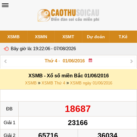
XSMB
XSMN
XSMT
Dự đoán
T.Kê
Bây giờ là:
19:22:06
- 07/08/2026
Thứ 4
-
XSMB - Xổ số miền Bắc 01/06/2016
»
»
XSMB
XSMB Thứ 4
XSMB ngày 01/06/2016
18687
ĐB
23166
Giải 1
65716
36034
Giải 2