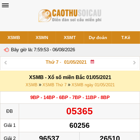
XSMB
XSMN
XSMT
Dự đoán
T.Kê
Bây giờ là:
7:59:53
- 06/08/2026
Thứ 7
-
XSMB - Xổ số miền Bắc 01/05/2021
»
»
XSMB
XSMB Thứ 7
XSMB ngày 01/05/2021
9BP - 14BP - 6BP - 7BP - 11BP - 8BP
05365
ĐB
60256
Giải 1
96537
26510
Giải 2