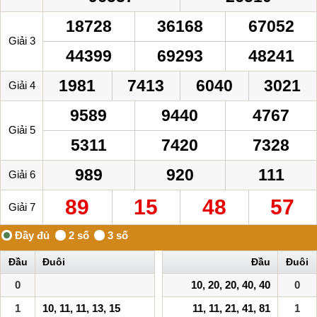
18728
36168
67052
Giải 3
44399
69293
48241
1981
7413
6040
3021
Giải 4
9589
9440
4767
Giải 5
5311
7420
7328
989
920
111
Giải 6
89
15
48
57
Giải 7
Đầu
Đuôi
Đầu
Đuôi
0
10, 20, 20, 40, 40
0
1
10, 11, 11, 13, 15
11, 11, 21, 41, 81
1