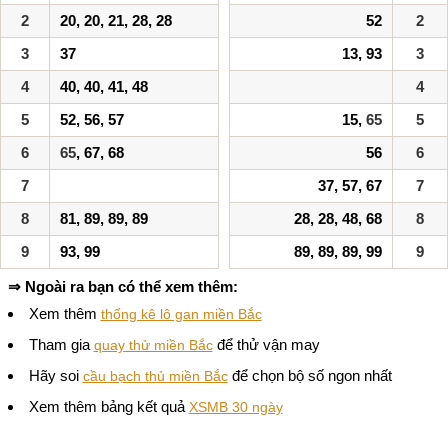
2
20, 20, 21, 28, 28
52
2
3
37
13, 93
3
4
40, 40, 41, 48
4
5
52, 56, 57
15,
65
5
6
65
, 67, 68
56
6
7
37, 57, 67
7
8
81, 89, 89, 89
28, 28, 48, 68
8
9
93, 99
89, 89, 89, 99
9
⇒ Ngoài ra bạn có thể xem thêm:
Xem thêm
thống kê lô gan miền Bắc
Tham gia
để thử vận may
quay thử miền Bắc
Hãy soi
để chọn bộ số ngon nhất
cầu bạch thủ miền Bắc
Xem thêm bảng kết quả
XSMB 30 ngày